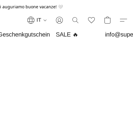
i auguriamo buone vacanze! 🤍
IT
Geschenkgutschein
SALE 🔥
info@supe