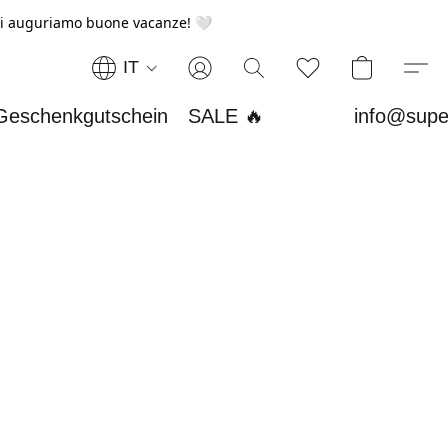
i auguriamo buone vacanze! 🤍
IT
Geschenkgutschein
SALE 🔥
info@supe