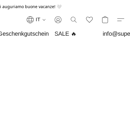
i auguriamo buone vacanze! 🤍
IT
Geschenkgutschein
SALE 🔥
info@supe