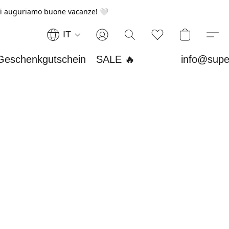
i auguriamo buone vacanze! 🤍
IT
Geschenkgutschein
SALE 🔥
info@supe