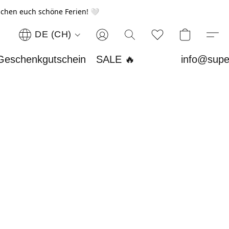
chen euch schöne Ferien! 🤍
DE (CH)
Geschenkgutschein
SALE 🔥
info@supe