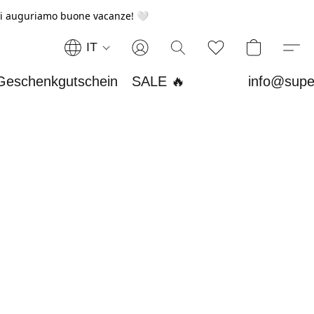
i auguriamo buone vacanze! 🤍
IT
Geschenkgutschein
SALE 🔥
info@supe