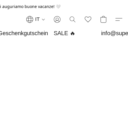
i auguriamo buone vacanze! 🤍
IT
Geschenkgutschein
SALE 🔥
info@supe