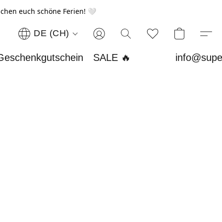
chen euch schöne Ferien! 🤍
DE (CH)
Geschenkgutschein
SALE 🔥
info@supe