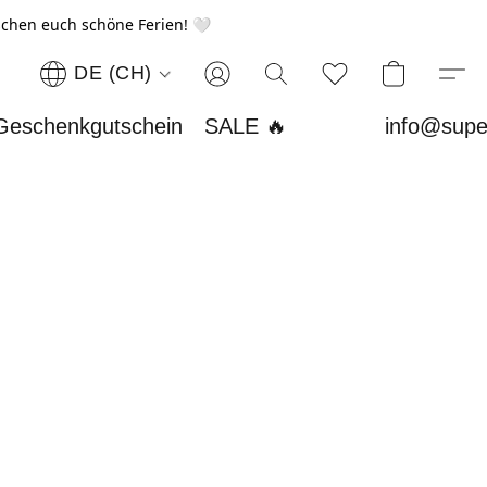
chen euch schöne Ferien! 🤍
DE (CH)
Geschenkgutschein
SALE 🔥
info@supe