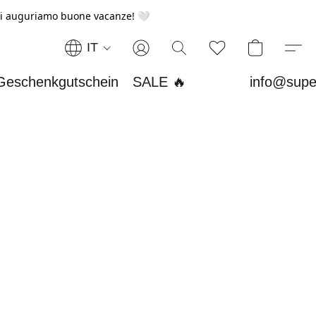
i auguriamo buone vacanze! 🤍
IT
Geschenkgutschein
SALE 🔥
info@supe