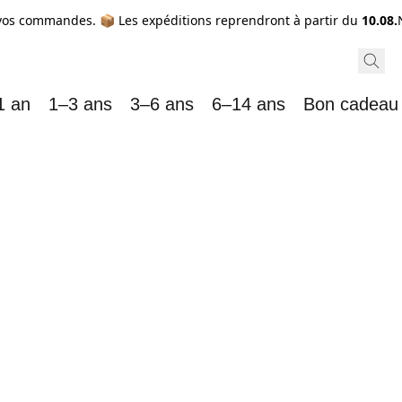
vos commandes. 📦 Les expéditions reprendront à partir du
10.08.
1 an
1–3 ans
3–6 ans
6–14 ans
Bon cadeau