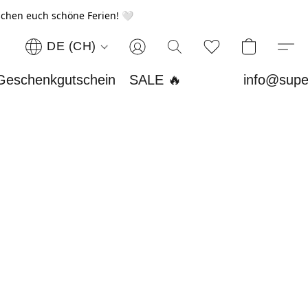
chen euch schöne Ferien! 🤍
DE (CH)
Geschenkgutschein
SALE 🔥
info@supe