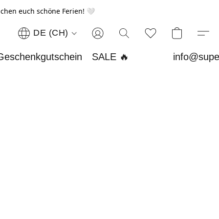
chen euch schöne Ferien! 🤍
DE (CH)
Geschenkgutschein
SALE 🔥
info@supe