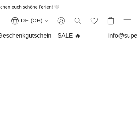
chen euch schöne Ferien! 🤍
DE (CH)
Geschenkgutschein
SALE 🔥
info@supe