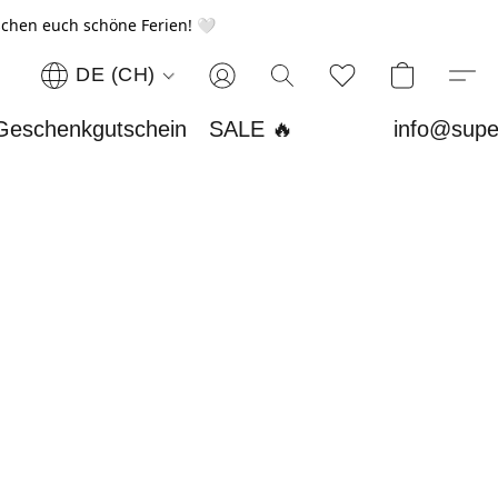
chen euch schöne Ferien! 🤍
DE (CH)
Geschenkgutschein
SALE 🔥
info@supe