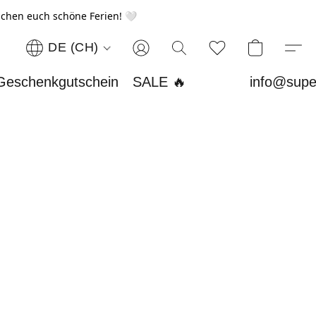
chen euch schöne Ferien! 🤍
DE (CH)
Geschenkgutschein
SALE 🔥
info@supe