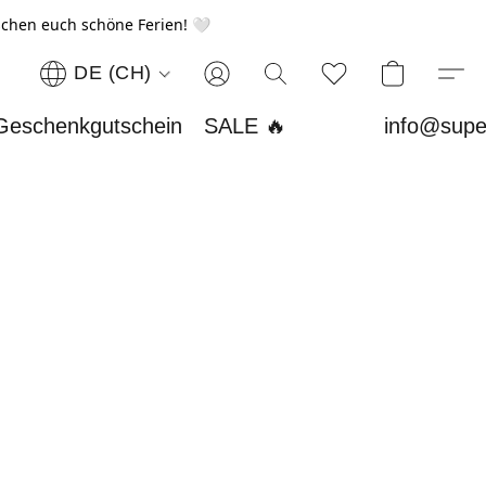
chen euch schöne Ferien! 🤍
DE (CH)
Geschenkgutschein
SALE 🔥
info@supe