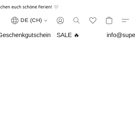
chen euch schöne Ferien! 🤍
DE (CH)
Geschenkgutschein
SALE 🔥
info@supe