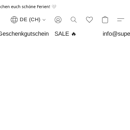
chen euch schöne Ferien! 🤍
DE (CH)
Geschenkgutschein
SALE 🔥
info@supe