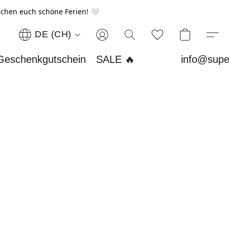
chen euch schöne Ferien! 🤍
DE (CH)
Geschenkgutschein
SALE 🔥
info@supe