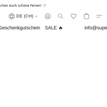
chen euch schöne Ferien! 🤍
DE (CH)
Geschenkgutschein
SALE 🔥
info@supe