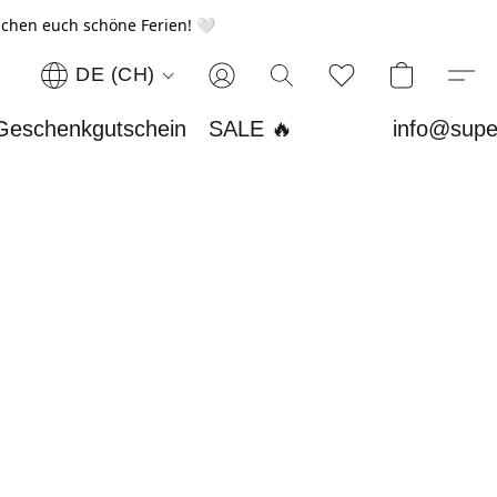
chen euch schöne Ferien! 🤍
DE (CH)
Geschenkgutschein
SALE 🔥
info@supe