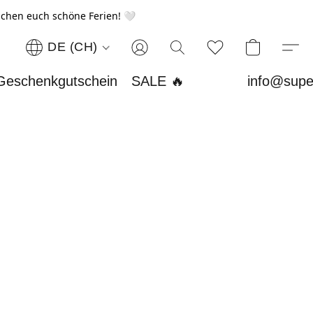
chen euch schöne Ferien! 🤍
DE (CH)
Geschenkgutschein
SALE 🔥
info@supe